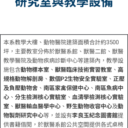
研究室與教學設備
本系教學大樓、動物醫院建築面積合計約3500
坪，主要教室分佈於獸醫系館、獸醫二館、獸醫
教學醫院及動物疾病診斷中心等建築內，教學設
施包含
動物標本室
、
獸醫臨床技術實習教室
、
高
規格動物解剖房
、
數個P2生物安全實驗室
、
正壓
及負壓動物舍
、
南區家禽保健中心
、
南區魚病中
心
、
分生檢測核心實驗室
、
血清學檢測核心實驗
室
、
獸醫輸血醫學中心
、
野生動物收容中心
及
動
物製劑研究中心
等，並設有
李良玉紀念圖書館
提
供書籍借閱，於獸醫系館公共空間提供各式桌椅