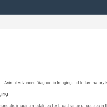
Small Animal Advanced Diagnostic Imaging,and Inflammator
ging
gnostic imaging modalities for broad range of species in the