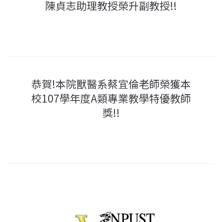
陳貞志助理教授榮升副教授!!
恭賀!本院獸醫系蔡宜倫老師榮獲本
校107學年度A類專業教學特優教師
獎!!