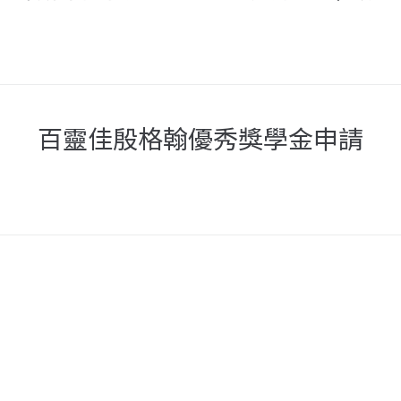
百靈佳殷格翰優秀獎學金申請
國立屏東科技大學獸醫學院
國立屏
國立屏東科技大學附設獸醫教學醫院
國立屏
國立屏東科技大學動物疾病診斷中心
國立屏