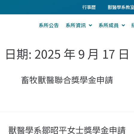
行事曆
獸醫學系教
系所公告
系所資訊
系所成員
日期:
2025 年 9 月 17 日
畜牧獸醫聯合獎學金申請
獸醫學系鄒昭平女士獎學金申請