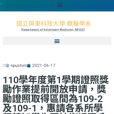
:::
國立屏東科技大學 獸醫學系
Department of Veterinary Medicine, NPUST
:::
npustvm
2021-06-17
110學年度第1學期證照獎
勵作業提前開放申請，獎
勵證照取得區間為109-2
及109-1，惠請各系所學