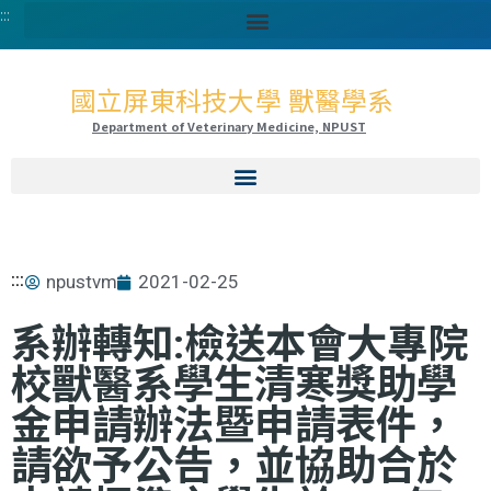
:::
國立屏東科技大學 獸醫學系
Department of Veterinary Medicine, NPUST
:::
npustvm
2021-02-25
系辦轉知:檢送本會大專院
校獸醫系學生清寒獎助學
金申請辦法暨申請表件，
請欲予公告，並協助合於