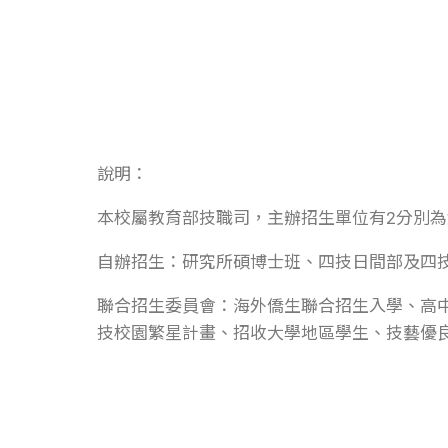
說明：
本校屬教育部技職司，主辦招生單位有2分別
自辦招生：研究所碩博士班、四技日間部及四
聯合招生委員會：海外僑生聯合招生入學、高
技校園繁星計畫、招收大學地區學生、技藝優
:::
08-770-3202#5051